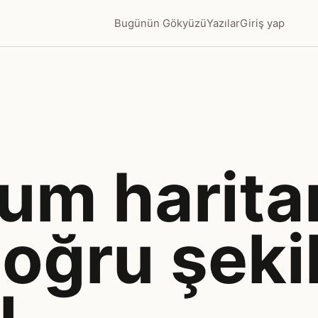
Bugünün Gökyüzü
Yazılar
Giriş yap
um haritan
oğru şeki