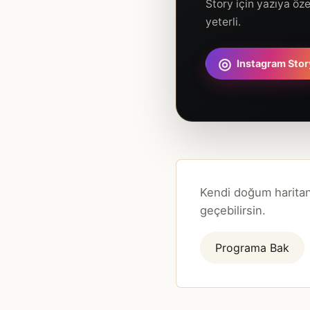
Story için yazıya öz
yeterli.
◎
Instagram Stor
Kendi doğum haritan
geçebilirsin.
Programa Bak