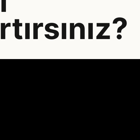
l
rtırsınız?