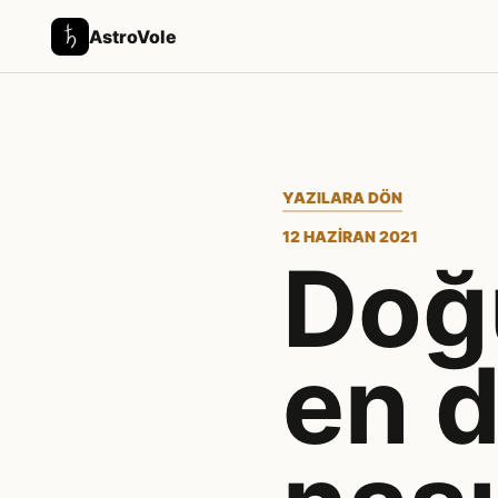
AstroVole
YAZILARA DÖN
12 HAZIRAN 2021
Doğ
en d