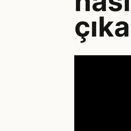
nası
çıka