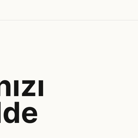
ızı
lde