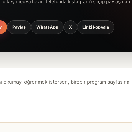
el dikey medya hazır. Telefonda Instagram'ı seçip paylaşman
y
Paylaş
WhatsApp
X
Linki kopyala
ı okumayı öğrenmek istersen, birebir program sayfasına