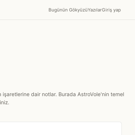
Bugünün Gökyüzü
Yazılar
Giriş yap
işaretlerine dair notlar. Burada AstroVole'nin temel
iniz.