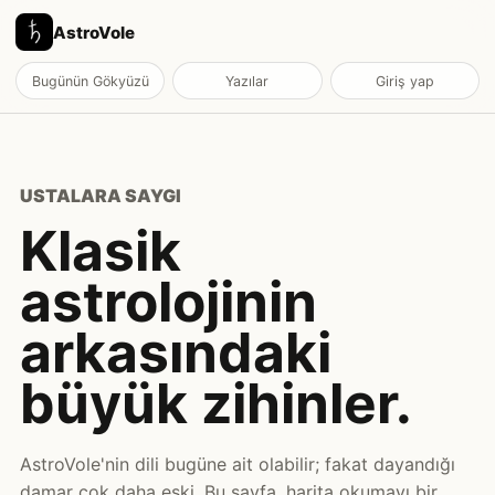
AstroVole
Bugünün Gökyüzü
Yazılar
Giriş yap
USTALARA SAYGI
Klasik
astrolojinin
arkasındaki
büyük zihinler.
AstroVole'nin dili bugüne ait olabilir; fakat dayandığı
damar çok daha eski. Bu sayfa, harita okumayı bir